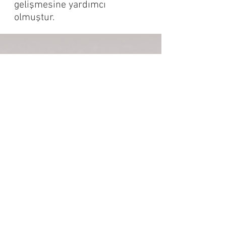
gelişmesine yardımcı
olmuştur.
İLETİŞİM
Olgun Otomotiv Balata
Adres:
Anbar Mah. 2998. Sok. 5/A/1, 38070
Melikgazi / Kayseri
E-mail: